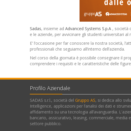
Sadas
, insieme ad
Advanced Systems S.p.A
, società 
e le aziende, per avvicinare gli studenti universitari a
E’ l’occasione per far conoscere la nostra società, l’
professionali che seguiamo all’interno dell’azienda.
Nel corso della giornata è possibile consegnare il pr
comprendere i requisiti e le caratteristiche delle figur
Profilo Aziendale
SADAS s.r.l., società del
Gruppo AS
, si dedica allo svi
Intelligence, applicazioni per l’analisi dei dati e stru
affidamento su una tecnologia all’avanguardia. L'azien
bancario, assicurativo, leasing, commerciale, media e
settore pubblico.