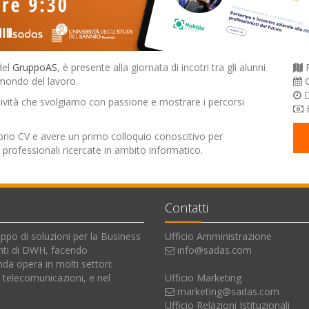
del
GruppoAS
, è presente alla giornata di incotri tra gli alunni
P
l mondo del lavoro.
G
D
attività che svolgiamo con passione e mostrare i percorsi
E
oprio CV e avere un primo colloquio conoscitivo per
e professionali ricercate in ambito informatico.
Contatti
luppo di soluzioni per la Business
Ufficio Amministrazione
menti di DWH, facendo
info@sadas.com
da opera in molti settori:
 telecomunicazioni, e nel
Ufficio Marketing
marketing@sadas.com
Ufficio Relazioni Istituzionali