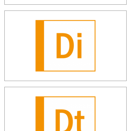
SH Diana – Diagnostico AUI
SH Diana Trend – Analisi andamento
anomalie