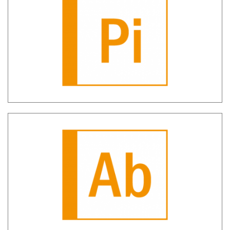
SH PIG – Pignoramenti
SH AB – accertamenti bancari