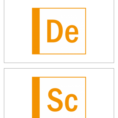
SH Detection – Individuazione
comportamenti anomali
SH Scheda Cliente – Centralizzazione
delle informazioni