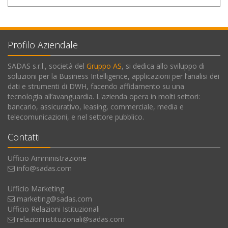
Profilo Aziendale
SADAS s.r.l., società del
Gruppo AS
, si dedica allo sviluppo di
soluzioni per la Business Intelligence, applicazioni per l’analisi dei
dati e strumenti di DWH, facendo affidamento su una
tecnologia all’avanguardia. L'azienda opera in molti settori:
bancario, assicurativo, leasing, commerciale, media e
telecomunicazioni, e nel settore pubblico.
Contatti
Ufficio Amministrazione
info@sadas.com
Ufficio Marketing
marketing@sadas.com
Ufficio Relazioni Istituzionali
relazioni.istituzionali@sadas.com