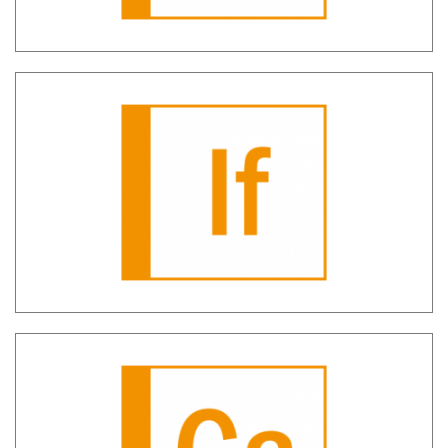
SH IF – Individuazione comportamenti
anomali illeciti fiscali
SH Cash – Dashboard movimentazione
contante