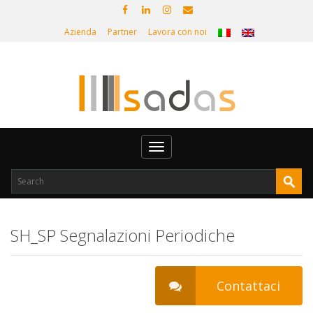
Azienda
Partner
Lavora con noi
Toggle
navigation
SH_SP Segnalazioni Periodiche
Contattaci