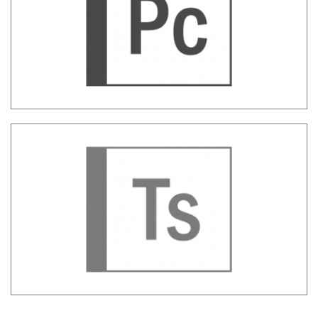
per banche
Tag Sheriff – Valutazione metadati di siti
web