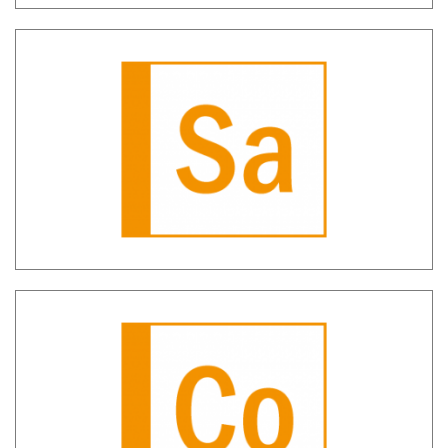
SH Sara – Gestione Segnalazioni
Antiriciclaggio Aggregate
SH CO – Comunicazioni oggettive