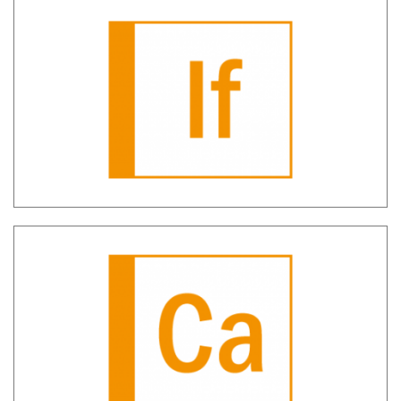
SH IF – Individuazione comportamenti
anomali illeciti fiscali
SH Cash – Dashboard movimentazione
contante