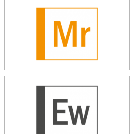
autovalutazione misure restrittive
Early Warning