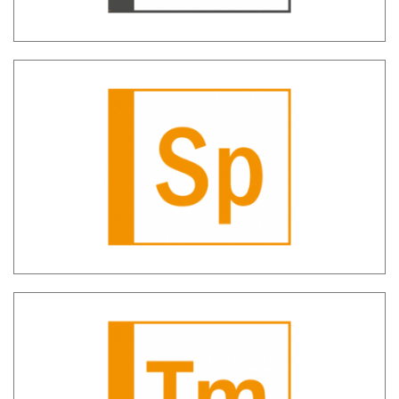
SH_SP – Segnalazioni Periodiche AML
SH TM – Transaction Monitoring