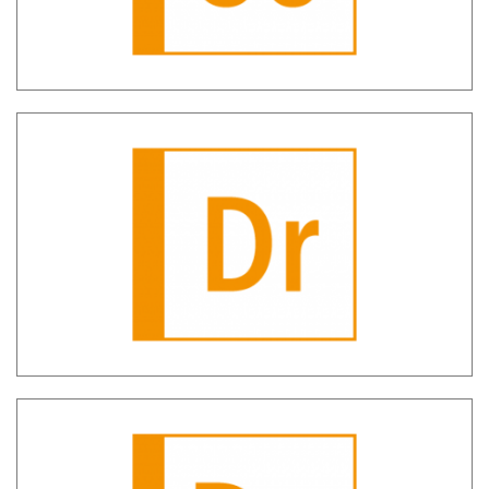
SH DEPRU – informazioni depositi russi
e bielorussi
SH Detection – Individuazione