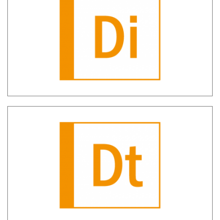
SH Diana – Diagnostico AUI
SH Diana Trend – Analisi andamento
anomalie