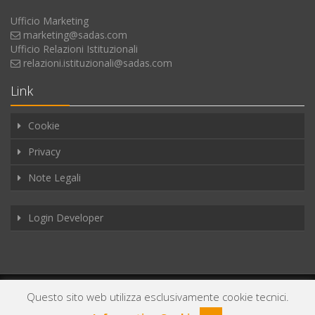
Ufficio Marketing
marketing@sadas.com
Ufficio Relazioni Istituzionali
relazioni.istituzionali@sadas.com
Link
Cookie
Privacy
Note Legali
Login Developer
Copyright © 2025
Sadas s.r.l.
Partita IVA 03743011219. Tutti i diritti
Questo sito web utilizza esclusivamente cookie tecnici.
riservati.