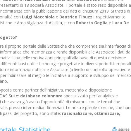
resentanti di 18 società Associate. Il portale è stato reso disponibile a
oncomitanza con la pubblicazione dei dati di chiusura 2019. Si tratta di
ionalità con
Luigi Macchiola
e
Beatrice Tibuzzi
, rispettivamente
istiche e Area Vigilanza di
Assilea
, e con
Roberto Goglia
e
Luca De
progetto?
e il proprio portale delle Statistiche che comprende sia l’interfaccia di
a informatica che memorizza e rende disponibili alle Associate i dati da
rmativi. Una delle motivazioni principali alla base di questa decisione
differenti basi dati e tecnologie progettate in diversi periodi temporali
rre informazioni utili alle Associate (a livello di controllo operativo e 
er indirizzare al meglio le iniziative a supporto e sviluppo del mercat
iano.
oposta come partner dell’iniziativa, mettendo a disposizione
DAS Suite
:
database colonnare
specializzato per l’analytics e
ti che aveva già avuto l’opportunità di misurarsi con le tematiche
erale, presso intermediari finanziari. Le nostre parole d’ordine, che ha
ali passi del progetto, sono state:
razionalizzare, ottimizzare,