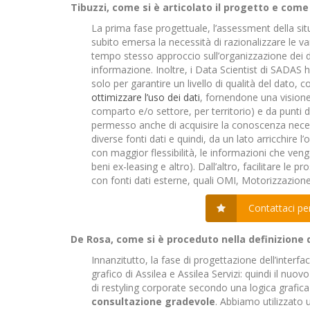
Tibuzzi, come si è articolato il progetto e com
La prima fase progettuale, l’assessment della situ
subito emersa la necessità di razionalizzare le va
tempo stesso approccio sull’organizzazione dei d
informazione. Inoltre, i Data Scientist di SADAS
solo per garantire un livello di qualità del dato, 
ottimizzare l’uso dei dati
, fornendone una visione
comparto e/o settore, per territorio) e da punti di
permesso anche di acquisire la conoscenza necessa
diverse fonti dati e quindi, da un lato arricchire l
con maggior flessibilità, le informazioni che veng
beni ex-leasing e altro). Dall’altro, facilitare le 
con fonti dati esterne, quali OMI, Motorizzazion
Contattaci per
De Rosa, come si è proceduto nella definizione d
Innanzitutto, la fase di progettazione dell’interfa
grafico di Assilea e Assilea Servizi: quindi il nu
di restyling corporate secondo una logica grafica 
consultazione gradevole
. Abbiamo utilizzato 