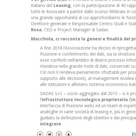
italiano del
Leasing
, con la partecipazione di 40 rapp
tutte le Associate a partire dallo scorso febbraio in c
una grande opportunità di cui approfondiamo le funz
Direttore generale e Responsabile Centro Studi e Stat
Rosa
, CEO e Project Manager di Sadas.
Macchiola, ci racconta la genesi e finalità del 
A fine 2018 l’Associazione ha deciso di riprogettar
fruizione e conferimento dei dati, sia la struttur
esse conferiti nell’ambito di diversi processi info
risiedeva nella grande mole di dati, conservati su 
Ciò non li rendeva pienamente sfruttabili per produ
supporto alle decisioni), al management Assilea (p
alle istituzioni e all’intero sistema economico ital
SADAS S.r.l. – socio aggregato dal 2015 – si è pr
l’
infrastruttura tecnologica proprietaria
(
SA
interfaccia di fruizione web) ed un team di esper
analoghe in varie società di leasing e, più in gen
guidato la definizione degli obiettivi e dei princip
integrare
.