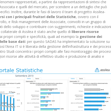
nomeni rappresentati, a partire da rappresentazioni di sintesi che
’Associata e quelli del mercato, per scendere a un dettaglio che può
ecifici. Inoltre, durante le fasi di lavoro il team di progetto Assilea-
i con i principali fruitori delle Statistiche
, ovvero con il
trollo, e Risk management delle Associate, coinvolti in un gruppo di
tati dello sviluppo e contribuire con suggerimenti, richieste e indicazion
o collaterale di Assilea è stato anche quello di
liberare risorse
 ai propri compiti e specificità, quali ad esempio la
gestione dei
delle base dati
: per questo SADAS ha implementato la soluzione su
ì l’Area IT si è liberata della gestione dell’infrastruttura e dei process
entro Studi concentra i propri compiti alle fasi monitoraggio dei process
 risorse alle attività di effettivo studio e produzione di analisi e