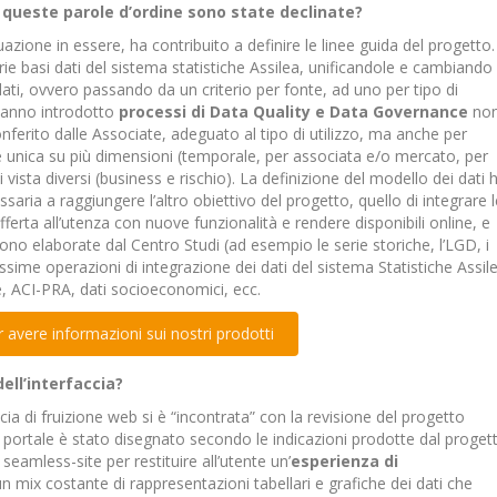
e queste parole d’ordine sono state declinate?
azione in essere, ha contribuito a definire le linee guida del progetto.
rie basi dati del sistema statistiche Assilea, unificandole e cambiando 
ati, ovvero passando da un criterio per fonte, ad uno per tipo di
 hanno introdotto
processi di Data Quality e Data Governance
no
conferito dalle Associate, adeguato al tipo di utilizzo, ma anche per
 unica su più dimensioni (temporale, per associata e/o mercato, per
 vista diversi (business e rischio). La definizione del modello dei dati 
ria a raggiungere l’altro obiettivo del progetto, quello di integrare l
’offerta all’utenza con nuove funzionalità e rendere disponibili online, e
ono elaborate dal Centro Studi (ad esempio le serie storiche, l’LGD, i
prossime operazioni di integrazione dei dati del sistema Statistiche Assil
e, ACI-PRA, dati socioeconomici, ecc.
 avere informazioni sui nostri prodotti
ell’interfaccia?
ccia di fruizione web si è “incontrata” con la revisione del progetto
ovo portale è stato disegnato secondo le indicazioni prodotte dal proget
seamless-site per restituire all’utente un’
esperienza di
un mix costante di rappresentazioni tabellari e grafiche dei dati che