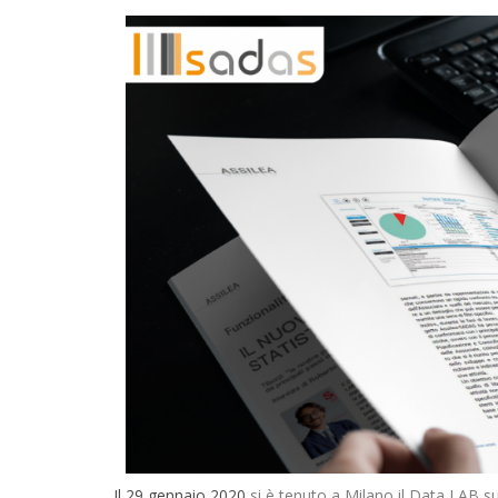
Il 29 gennaio 2020
si è tenuto a Milano il Data LAB s