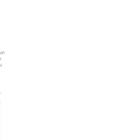
i
 un
i
i