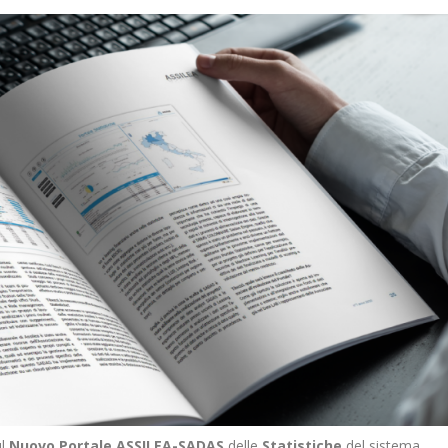
ul
Nuovo Portale ASSILEA-SADAS
delle
Statistiche
del sistema