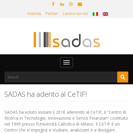
Azienda
Partner
Lavora con noi
Toggle
navigation
SADAS ha aderito al CeTIF!
SADAS ha voluto iniziare il 2016 aderendo al CeTIF, il “Centro di
Ricerca in Tecnologie, Innovazione e Servizi Finanziari” costituito
nel 1990 presso l’Università Cattolica di Milano. Il CeTIF è un
Centro che si impegna a studiare, analizzare e a divulgare