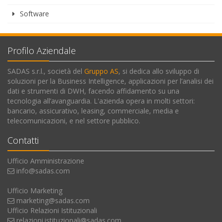
Software
Profilo Aziendale
SADAS s.r.l., società del
Gruppo AS
, si dedica allo sviluppo di
soluzioni per la Business Intelligence, applicazioni per l’analisi dei
dati e strumenti di DWH, facendo affidamento su una
tecnologia all’avanguardia. L'azienda opera in molti settori:
bancario, assicurativo, leasing, commerciale, media e
telecomunicazioni, e nel settore pubblico.
Contatti
Ufficio Amministrazione
info@sadas.com
Ufficio Marketing
marketing@sadas.com
Ufficio Relazioni Istituzionali
relazioni.istituzionali@sadas.com