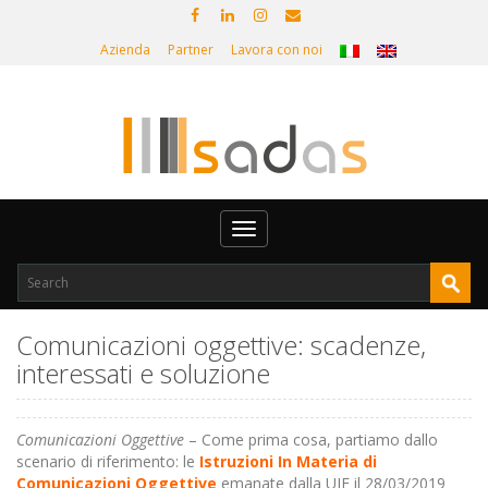
Azienda
Partner
Lavora con noi
Toggle
navigation
Comunicazioni oggettive: scadenze,
interessati e soluzione
Comunicazioni Oggettive
– Come prima cosa, partiamo dallo
scenario di riferimento: le
Istruzioni In Materia di
Comunicazioni Oggettive
emanate dalla UIF il 28/03/2019