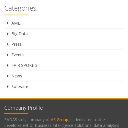
Categories
AML
Big Data
Press
Events
FAIR SPOKE 3
News
Software
Company Profile
SADAS s.r.l., company of
AS Group
, is dedicated to the
development of Business Intelligence solutions, data analytics