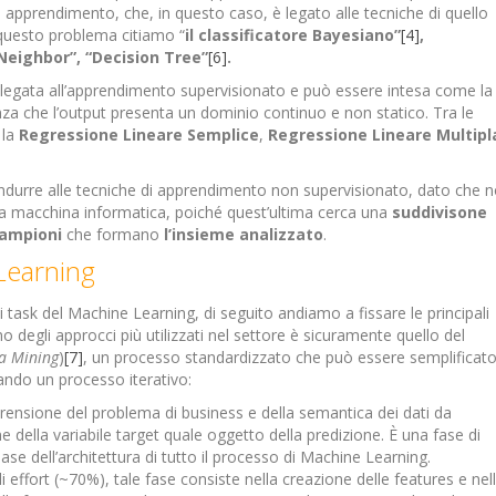
di apprendimento, che, in questo caso, è legato alle tecniche di quello
r questo problema citiamo “
il classificatore Bayesiano”
[4]
,
 Neighbor”, “Decision Tree”
[6]
.
legata all’apprendimento supervisionato e può essere intesa come la
enza che l’output presenta un dominio continuo e non statico. Tra le
 la
Regressione Lineare Semplice
,
Regressione Lineare Multipl
ondurre alle tecniche di apprendimento non supervisionato, dato che 
a macchina informatica, poiché quest’ultima cerca una
suddivisone
campioni
che formano
l’insieme analizzato
.
Learning
task del Machine Learning, di seguito andiamo a fissare le principali
degli approcci più utilizzati nel settore è sicuramente quello del
ta Mining
)
[7]
, un processo standardizzato che può essere semplificato
ando un processo iterativo:
rensione del problema di business e della semantica dei dati da
ne della variabile target quale oggetto della predizione. È una fase di
se dell’architettura di tutto il processo di Machine Learning.
di effort (~70%), tale fase consiste nella creazione delle features e nel