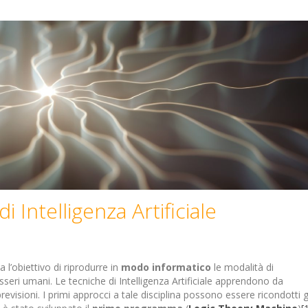
 Intelligenza Artificiale
 l’obiettivo di riprodurre in
modo informatico
le modalità di
seri umani. Le tecniche di Intelligenza Artificiale apprendono da
evisioni. I primi approcci a tale disciplina possono essere ricondotti g