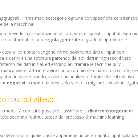
ggruppabili in tre macrocategorie ognuna con specifiche caratteristi
ne della macchina:
oria prevede la presentazione al computer di specifici input di esempi
sistema informatico una
regola generale
in grado di riprodurre e
 caso al computer vengono forniti solamente dati di input con
a a definire una struttura partendo dai soli dati in ingresso. Il vero
l’interno dei dati iniziali ed estrapolarli tramite le tecniche di ML.
rmatica viene fatta interagire con un ambiente dinamico in cui c’è uno
puter, in questo modo, inizierà ad analizzare l’ambiente e il relativo
i o negativi
in modo da orientarlo verso la migliore soluzione legata
do l’output atteso
ra modalità con cui è possibile classificare le
diverse categorie di
 fatto secondo l’output atteso dal processo di machine learning.
 si determina in quale classe appartiene un determinato input sulla ba