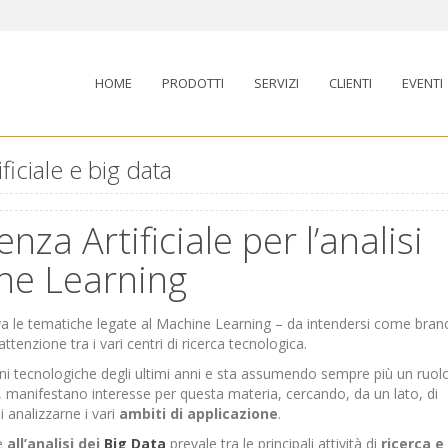
HOME
PRODOTTI
SERVIZI
CLIENTI
EVENTI
ficiale e big data
enza Artificiale per l’analisi
ine Learning
iva le tematiche legate al Machine Learning – da intendersi come bran
attenzione tra i vari centri di ricerca tecnologica.
ioni tecnologiche degli ultimi anni e sta assumendo sempre più un ruol
ti, manifestano interesse per questa materia, cercando, da un lato, di
di analizzarne i vari
ambiti di
applicazione
.
te
all’analisi
dei
Big Data
prevale tra le principali attività di
ricerca e