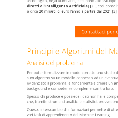
tecnologico, negli ultimi anni, destinano allo sviluppo
diretti all’Intelligenza Artificiale
)
[2]
,
così come l’
a circa
20 miliardi di euro l’anno a partire dal 2021
[3]
.
Contattaci per 
Principi e Algoritmi del 
Analisi del problema
Per poter formalizzare in modo corretto uno studio di
suoi algoritmi su un modello connesso ad un eventu
evidenziato il problema, è fondamentale creare un
p
background e competenze complementari tra loro.
Spesso chi produce e possiede i dati non ha le compet
che, tramite strumenti analitici e statistici, provve
Questo interscambio di informazioni permette di ott
vari task di apprendimento del Machine Learning.