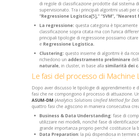
di regole di classificazione prodotte dal sistema 
supervisionato. Tra i principali algoritmi usati pe
“Regressione Logistica
[5]
,” “SVM”, “Nearest
La regressione:
questa categoria è tipicamente 
classificazione sopra citata ma con l’unica differ
principali tipologie di regressione possiamo citare
e
Regressione Logistica.
Clustering:
questo insieme di algoritmi è da ric
richiedono un
addestramento preliminare
dell
naturale
, in cluster, in base alla
similarità dei 
Le fasi del processo di Machine 
Dopo aver discusso le tipologie di apprendimento e di 
fasi che ne compongono il processo di attuazione. Uno 
ASUM-DM
(
Analytics Solutions Unified Method for Da
quattro fasi che agiscono in maniera consecutiva cre
Business & Data Understanding
: fase di comp
utilizzare nei modelli, nonché fase di identificazio
grande importanza proprio perché costituisce la ba
Data Preparation
: la più dispendiosa in termini 