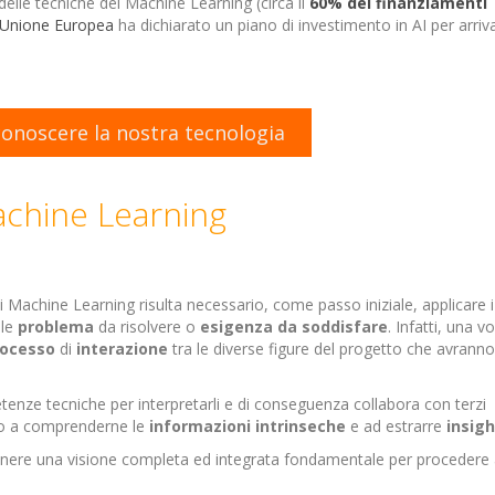
 delle tecniche del Machine Learning (circa il
60% dei finanziamenti
Unione Europea
ha dichiarato un piano di investimento in AI per arriv
conoscere la nostra tecnologia
Machine Learning
 Machine Learning risulta necessario, come passo iniziale, applicare i
ale
problema
da risolvere o
esigenza da soddisfare
. Infatti, una vo
rocesso
di
interazione
tra le diverse figure del progetto che avranno
enze tecniche per interpretarli e di conseguenza collabora con terzi
dono a comprenderne le
informazioni
intrinseche
e ad estrarre
insigh
enere una visione completa ed integrata fondamentale per procedere 