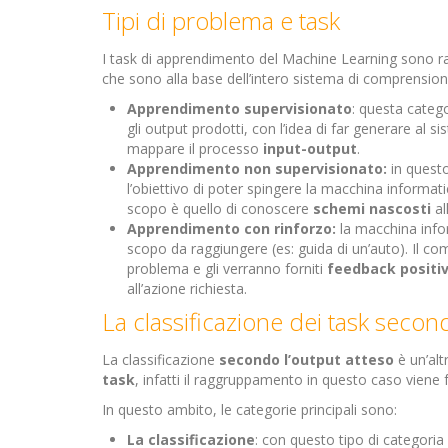
Tipi di problema e task
I task di apprendimento del Machine Learning sono ra
che sono alla base dell’intero sistema di comprensio
Apprendimento supervisionato
: questa categ
gli output prodotti, con l’idea di far generare al 
mappare il processo
input-output
.
Apprendimento non supervisionato:
in questo
l’obiettivo di poter spingere la macchina informatic
scopo è quello di conoscere
schemi nascosti
al
Apprendimento con rinforzo:
la macchina info
scopo da raggiungere (es: guida di un’auto). Il com
problema e gli verranno forniti
feedback positiv
all’azione richiesta.
La classificazione dei task secon
La classificazione
secondo l’output atteso
è un’alt
task
, infatti il raggruppamento in questo caso viene
In questo ambito, le categorie principali sono:
La classificazione
: con questo tipo di categoria