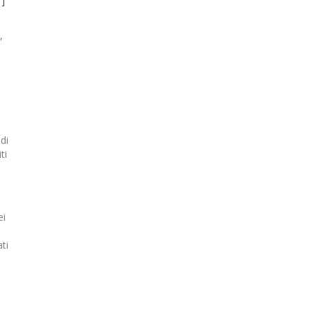
1]
,
di
ti
ei
ti