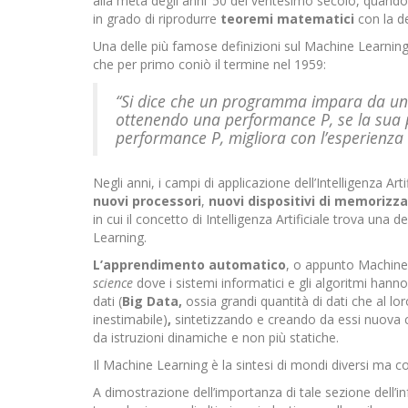
alla metà degli anni ’50 del ventesimo secolo, quando 
in grado di riprodurre
teoremi matematici
con la de
Una delle più famose definizioni sul Machine Learning
che per primo coniò il termine nel 1959:
“Si dice che un programma impara da una 
ottenendo una performance P, se la sua p
performance P, migliora con l’esperienza 
Negli anni, i campi di applicazione dell’Intelligenza Ar
nuovi processori
,
nuovi
dispositivi di memorizz
in cui il concetto di Intelligenza Artificiale trova un
Learning.
L’apprendimento
automatico
, o appunto Machine
science
dove i sistemi informatici e gli algoritmi hann
dati (
Big Data,
ossia grandi quantità di dati che al 
inestimabile)
,
sintetizzando e creando da essi nuova co
da istruzioni dinamiche e non più statiche.
Il Machine Learning è la sintesi di mondi diversi ma c
A dimostrazione dell’importanza di tale sezione dell’i