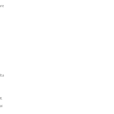
are
lta
t
.
ai