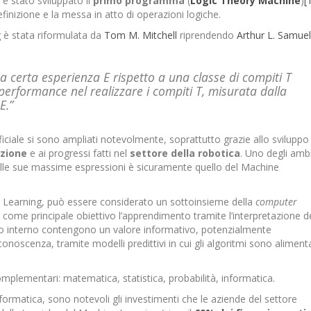
è stato sviluppato il
primo
programma
(
Logic Theory Machine
)
[
finizione e la messa in atto di operazioni logiche.
 è stata riformulata da
Tom M. Mitchell
riprendendo
Arthur L. Samuel
certa esperienza E rispetto a una classe di compiti T
erformance nel realizzare i compiti T, misurata dalla
E.”
tificiale si sono ampliati notevolmente, soprattutto grazie allo sviluppo 
azione
e ai progressi fatti nel
settore della robotica
. Uno degli ambi
a delle sue massime espressioni è sicuramente quello del Machine
 Learning, può essere considerato un sottoinsieme della
computer
o come principale obiettivo l’apprendimento tramite l’interpretazione d
loro interno contengono un valore informativo, potenzialmente
noscenza, tramite modelli predittivi in cui gli algoritmi sono alimenta
omplementari: matematica, statistica, probabilità, informatica.
nformatica, sono notevoli gli investimenti che le aziende del settore