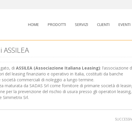
HOME
PRODOTTI
SERVIZI
CLIENTI
EVENTI
i ASSILEA
egato, di
ASSILEA (Associazione Italiana Leasing)
: l’associazione d
i del leasing finanziario e operativo in Italia, costituiti da banche
 e società commerciali di noleggio a lungo termine.
nza maturata da SADAS Srl come fornitore di primarie società di leasin
ne per la prevenzione del rischio di usura presso gli operatori leasing,
e Simmetrix Srl.
SUCCESSI